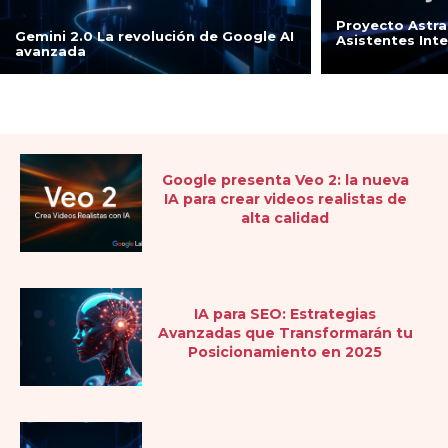
Proyecto Astra:
Gemini 2.0 La revolución de Google AI
Asistentes Int
avanzada
Google presenta Veo 2: la nueva
IA para crear videos realistas de
alta calidad
IA para SEO: Estrategias
Avanzadas que Transformarán tu
Posicionamiento en 2025