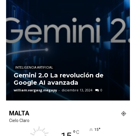
INTELIGENCIA ARTIFICIAL
Gemini 2.0 La revolución de
Google AI avanzada
william.vargasg.megapy
-
diciembre 13, 2024
0
MALTA
Cielo Claro
°
15
°
C