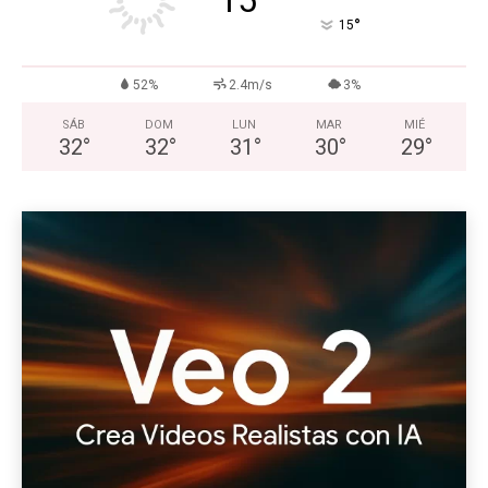
15
°
15
52%
2.4m/s
3%
SÁB
DOM
LUN
MAR
MIÉ
32
°
32
°
31
°
30
°
29
°