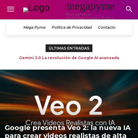
megapyme
Herramientas
tecnológicas para Pymes
Mega Pyme
Política de Privacidad
Contacto
ÚLTIMAS ENTRADAS
IA para SEO: Estrategias Avanzadas que Transformarán tu
Proyecto Astra: La Nueva Era de los Asistentes Inteligentes
Google presenta Veo 2: la nueva IA para crear videos
Gemini 2.0 La revolución de Google AI avanzada
Eliminacion datos
Posicionamiento en 2025
realistas de alta calidad
Multimodales
Google presenta Veo 2: la nueva IA
para crear videos realistas de alta